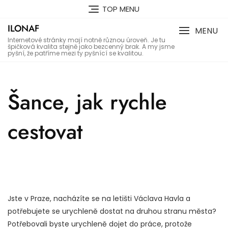
Skip
TOP MENU
to
ILONAF
content
MENU
Internetové stránky mají notně různou úroveň. Je tu
špičková kvalita stejně jako bezcenný brak. A my jsme
pyšní, že patříme mezi ty pyšnící se kvalitou.
Šance, jak rychle
cestovat
Jste v Praze, nacházíte se na letišti Václava Havla a
potřebujete se urychleně dostat na druhou stranu města?
Potřebovali byste urychleně dojet do práce, protože