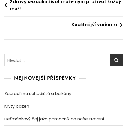
Navigace
Zdravý sexuální život může nyní prožívat každý
muž!
pro
příspěvek
Kvalitnější varianta
Vyhledávání
NEJNOVĚJŠÍ PŘÍSPĚVKY
Zábradlí na schodiště a balkóny
Krytý bazén
Heřmánkový čaj jako pomocník na naše trávení