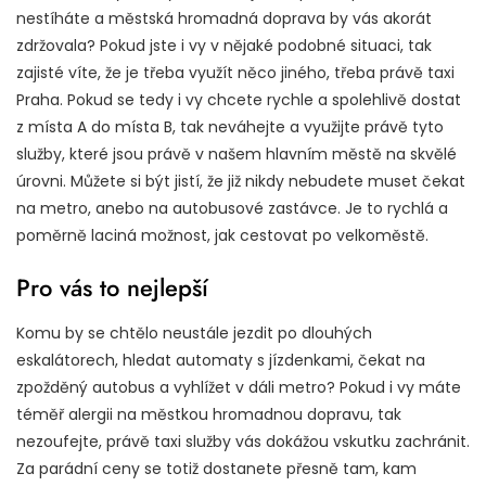
nestíháte a městská hromadná doprava by vás akorát
zdržovala? Pokud jste i vy v nějaké podobné situaci, tak
zajisté víte, že je třeba využít něco jiného, třeba právě
taxi
Praha
. Pokud se tedy i vy chcete rychle a spolehlivě dostat
z místa A do místa B, tak neváhejte a využijte právě tyto
služby, které jsou právě v našem hlavním městě na skvělé
úrovni. Můžete si být jistí, že již nikdy nebudete muset čekat
na metro, anebo na autobusové zastávce. Je to rychlá a
poměrně laciná možnost, jak cestovat po velkoměstě.
Pro vás to nejlepší
Komu by se chtělo neustále jezdit po dlouhých
eskalátorech, hledat automaty s jízdenkami, čekat na
zpožděný autobus a vyhlížet v dáli metro? Pokud i vy máte
téměř alergii na městkou hromadnou dopravu, tak
nezoufejte, právě taxi služby vás dokážou vskutku zachránit.
Za parádní ceny se totiž dostanete přesně tam, kam