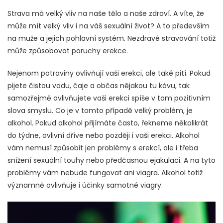
Strava má velký vliv na naše tělo a naše zdraví. A víte, že
může mít velký vliv i na váš sexuální život? A to především
na muže a jejich pohlavní systém. Nezdravé stravování totiž
může způsobovat poruchy erekce.
Nejenom potraviny ovlivňují vaši erekci, ale také pití. Pokud
pijete čistou vodu, čaje a občas nějakou tu kávu, tak
samozřejmě ovlivňujete vaši erekci spíše v tom pozitivním
slova smyslu. Co je v tomto případě velký problém, je
alkohol. Pokud alkohol přijímáte často, řekneme několikrát
do týdne, ovlivní dříve nebo později i vaši erekci. Alkohol
vám nemusí způsobit jen problémy s erekcí, ale i třeba
snížení sexuální touhy nebo předčasnou ejakulaci. A na tyto
problémy vám nebude fungovat ani viagra. Alkohol totiž
významně ovlivňuje i účinky samotné viagry.