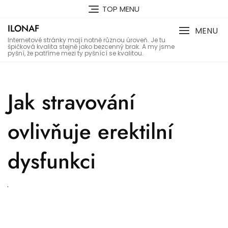
Skip
TOP MENU
to
ILONAF
content
MENU
Internetové stránky mají notně různou úroveň. Je tu
špičková kvalita stejně jako bezcenný brak. A my jsme
pyšní, že patříme mezi ty pyšnící se kvalitou.
Jak stravování
ovlivňuje erektilní
dysfunkci