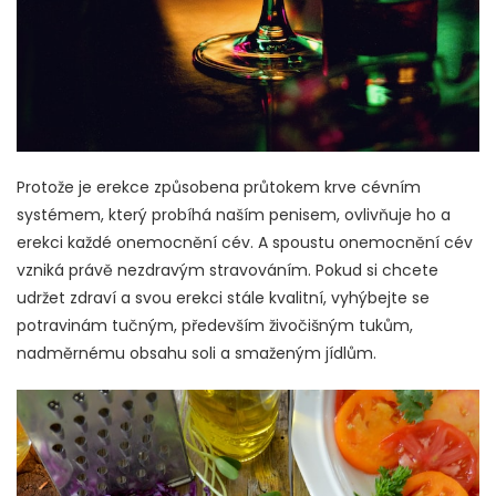
Protože je erekce způsobena průtokem krve cévním
systémem, který probíhá naším penisem, ovlivňuje ho a
erekci každé onemocnění cév. A spoustu onemocnění cév
vzniká právě nezdravým stravováním. Pokud si chcete
udržet zdraví a svou erekci stále kvalitní, vyhýbejte se
potravinám tučným, především živočišným tukům,
nadměrnému obsahu soli a smaženým jídlům.