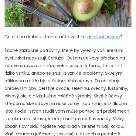
Co ale na druhou stranu může vést ke
zlepšení erekce
?
Žádné zázračné potraviny, které by vyléčily vaši erektilní
dysfunkci neexistují. Bohužel. Ovšem celkový přechod na
zdravé stravování může velmi přispět k tomu, že se sníží
riziko vzniku, anebo se sníží již vzniklé problémy.
Skvělým
příkladem může být středomořská strava. Ta obsahuje
především aby, čerstvé ovoce, zeleninu, ořechy, luštěniny,
olivový olej a nízkotučné mléčné výrobky. Skvělé účinky
středomořské stravy na naše zdraví jsou známé již dlouhá
léta.
Podle jistých studií vám může pomoci při problémech
s erekcí také strava, která je bohatá na flavonoidy. Velký
obsah flavnoidů najdete například v zeleném čaji, kakau,
víně, mladém ječmenu, spirulině, citrusech a podobně.