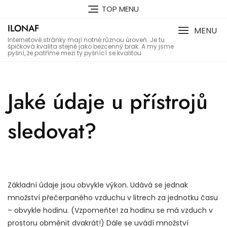
Skip
TOP MENU
to
ILONAF
content
MENU
Internetové stránky mají notně různou úroveň. Je tu
špičková kvalita stejně jako bezcenný brak. A my jsme
pyšní, že patříme mezi ty pyšnící se kvalitou.
Jaké údaje u přístrojů
sledovat?
Základní údaje jsou obvykle výkon. Udává se jednak
množství přečerpaného vzduchu v litrech za jednotku času
– obvykle hodinu. (Vzpomeňte! za hodinu se má vzduch v
prostoru obměnit dvakrát!) Dále se uvádí množství