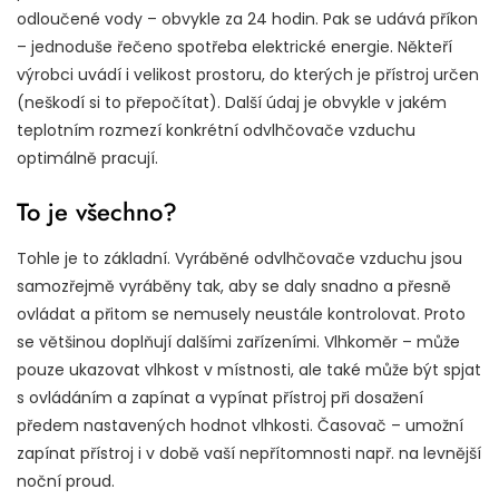
odloučené vody – obvykle za 24 hodin. Pak se udává příkon
– jednoduše řečeno spotřeba elektrické energie. Někteří
výrobci uvádí i velikost prostoru, do kterých je přístroj určen
(neškodí si to přepočítat). Další údaj je obvykle v jakém
teplotním rozmezí konkrétní odvlhčovače vzduchu
optimálně pracují.
To je všechno?
Tohle je to základní. Vyráběné
odvlhčovače vzduchu
jsou
samozřejmě vyráběny tak, aby se daly snadno a přesně
ovládat a přitom se nemusely neustále kontrolovat. Proto
se většinou doplňují dalšími zařízeními. Vlhkoměr – může
pouze ukazovat vlhkost v místnosti, ale také může být spjat
s ovládáním a zapínat a vypínat přístroj při dosažení
předem nastavených hodnot vlhkosti. Časovač – umožní
zapínat přístroj i v době vaší nepřítomnosti např. na levnější
noční proud.