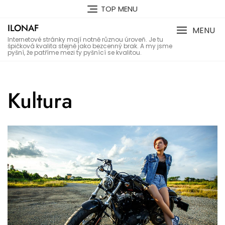
Skip
TOP MENU
to
ILONAF
content
MENU
Internetové stránky mají notně různou úroveň. Je tu
špičková kvalita stejně jako bezcenný brak. A my jsme
pyšní, že patříme mezi ty pyšnící se kvalitou.
Kultura