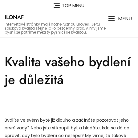
Skip
TOP MENU
to
ILONAF
content
MENU
Internetové stránky mají notně různou úroveň. Je tu
špičková kvalita stejně jako bezcenný brak. A my jsme
pyšní, že patříme mezi ty pyšnící se kvalitou.
Kvalita vašeho bydlení
je důležitá
Bydlíte ve svém bytě již dlouho a začínáte pozorovat jeho
první vady? Nebo jste si koupili byt a hledáte, kde se dá co
opravit, aby bylo bydlení co nejlepší? My víme, že takové