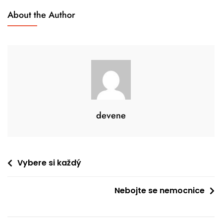
About the Author
devene
Navigace
Vybere si každý
pro
Nebojte se nemocnice
příspěvek