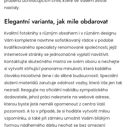
průběhu uchvacujících chvil, které ve Vašem životě
nastaly.
Elegantní varianta, jak mile obdarovat
Kvalitní fotoknihy s různým obsahem i v různém designu
Vám kompletně navrhne sofistikovaný rádce v podobě
kvalifikovaného specialisty renomované společnosti, jejíž
internetové stránky se jednoznačně vyplatí navštívit.
Kontaktujte skutečného mistra ve svém oboru a nechejte
si vytvořit strhující panorama minulosti, která každého
člověka iniciativně žene i do slibné budoucnosti. Speciální
složení materiálů zaručuje odolnost vazby, která Vás jen tak
nezradí. Reagujte na oficiální nabídku sympatického
dodavatele, jehož práci naleznete na webové adrese,
kterou byste jistě neměli opomenout z centra Vaší
pozornosti. A to v případě, že si hodláte vytvořit milou
vzpomínku, a také při záměru umožnit Vašim blízkým
formou nádherného dárku nechat se bez omezení