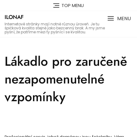
Skip
TOP MENU
to
ILONAF
content
MENU
Internetové stránky mají notně různou úroveň. Je tu
špičková kvalita stejně jako bezcenný brak. A my jsme
pyšní, že patříme mezi ty pyšnící se kvalitou.
Lákadlo pro zaručeně
nezapomenutelné
vzpomínky