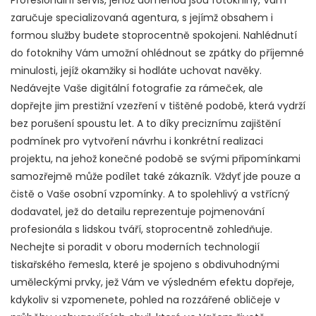
Profesionální servis, jehož doménou jsou fotoknihy, Vám
zaručuje specializovaná agentura, s jejímž obsahem i
formou služby budete stoprocentně spokojeni. Nahlédnutí
do
fotoknihy
Vám umožní ohlédnout se zpátky do příjemné
minulosti, jejíž okamžiky si hodláte uchovat navěky.
Nedávejte Vaše digitální fotografie za rámeček, ale
dopřejte jim prestižní vzezření v tištěné podobě, která vydrží
bez porušení spoustu let. A to díky preciznímu zajištění
podmínek pro vytvoření návrhu i konkrétní realizaci
projektu, na jehož konečné podobě se svými připomínkami
samozřejmě může podílet také zákazník. Vždyť jde pouze a
čistě o Vaše osobní vzpomínky. A to spolehlivý a vstřícný
dodavatel, jež do detailu reprezentuje pojmenování
profesionála s lidskou tváří, stoprocentně zohledňuje.
Nechejte si poradit v oboru moderních technologií
tiskařského řemesla, které je spojeno s obdivuhodnými
uměleckými prvky, jež Vám ve výsledném efektu dopřeje,
kdykoliv si vzpomenete, pohled na rozzářené obličeje v