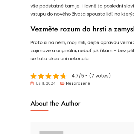
vše podstatné tam je. Hlavně to poslední sloví
vstupu do nového života spousta lidí, na kter
Vezměte rozum do hrsti a zamysl
Proto si na něm, moji milí, dejte opravdu velmi
zajímavé a originální, neboť jak říkám – bez p
se tato akce ani nekonala.
4.7/5 - (7 votes)
Lis 11, 2024
Nezařazené
About the Author