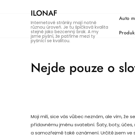
Skip
to
ILONAF
content
Auto m
Internetové stránky mají notně
různou úroveň. Je tu špičková kvalita
stejně jako bezcenný brak. A my
Produk
jsme pyšní, že patříme mezi ty
pyšnící se kvalitou.
Nejde pouze o slo
Moji milí, sice vás vůbec neznám, ale vím, že 
přídavnému jménu svatební. Šaty, boty, účes, 
a samozřejmě také oznámení. Určitě jsem ve 