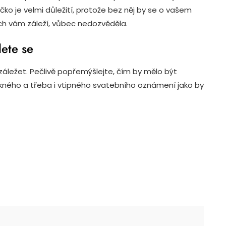
čko je velmi důležití, protože bez něj by se o vašem
ých vám záleží, vůbec nedozvěděla.
ete se
 záležet. Pečlivě popřemýšlejte, čím by mělo být
ěkného a třeba i vtipného
svatebního oznámení
jako by