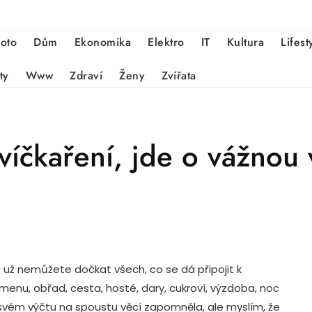
oto
Dům
Ekonomika
Elektro
IT
Kultura
Lifest
ty
Www
Zdraví
Ženy
Zvířata
víčkaření, jde o vážnou 
se už nemůžete dočkat všech, co se dá připojit k
menu, obřad, cesta, hosté, dary, cukroví, výzdoba, noc
svém výčtu na spoustu věcí zapomněla, ale myslím, že