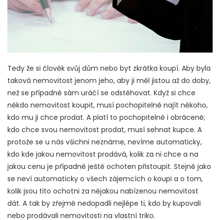
Tedy že si člověk svůj dům nebo byt zkrátka koupí. Aby byla
taková nemovitost jenom jeho, aby ji měl jistou až do doby,
než se případně sám uráčí se odstěhovat.
Když si chce
někdo nemovitost koupit, musí pochopitelně najít někoho,
kdo mu ji chce prodat. A platí to pochopitelně i obráceně;
kdo chce svou nemovitost prodat, musí sehnat kupce. A
protože se u nás všichni neznáme, nevíme automaticky,
kdo kde jakou nemovitost prodává, kolik za ni chce a na
jakou cenu je případně ještě ochoten přistoupit. Stejně jako
se neví automaticky o všech zájemcích o koupi a o tom,
kolik jsou tito ochotni za nějakou nabízenou nemovitost
dát. A tak by zřejmě nedopadli nejlépe ti, kdo by kupovali
nebo prodávali nemovitosti na vlastní triko.