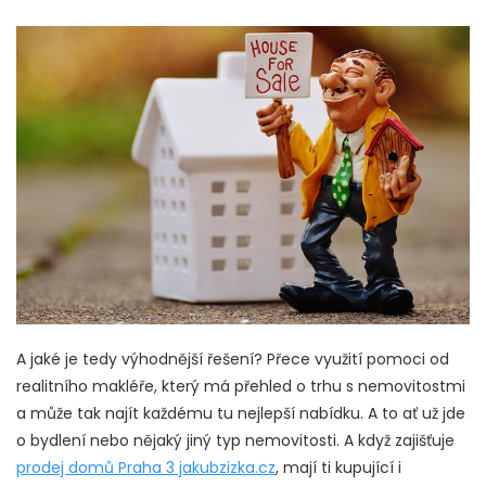
A jaké je tedy výhodnější řešení? Přece využití pomoci od
realitního makléře, který má přehled o trhu s nemovitostmi
a může tak najít každému tu nejlepší nabídku. A to ať už jde
o bydlení nebo nějaký jiný typ nemovitosti. A když zajišťuje
prodej domů Praha 3 jakubzizka.cz
, mají ti kupující i