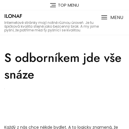
Skip
TOP MENU
to
ILONAF
content
MENU
Internetové stránky mají notně různou úroveň. Je tu
špičková kvalita stejně jako bezcenný brak. A my jsme
pyšní, že patříme mezi ty pyšnící se kvalitou.
S odborníkem jde vše
snáze
Každý z nás chce někde bydlet. A to logicky znamená, že