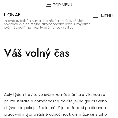
Skip
TOP MENU
to
ILONAF
content
MENU
Internetové stránky mají notně různou úroveň. Je tu
špičková kvalita stejně jako bezcenný brak. A my jsme
pyšní, že patříme mezi ty pyšnící se kvalitou.
Váš volný čas
Celý týden trávíte ve svém zaměstnání a o víkendu se
pouze staráte o domácnost a trávíte jej na gauči svého
obývacího pokoje. Zcela určitě je potřeba si po dlouhém
pracovním týdnu řádně odpočinout, ale může se z toho