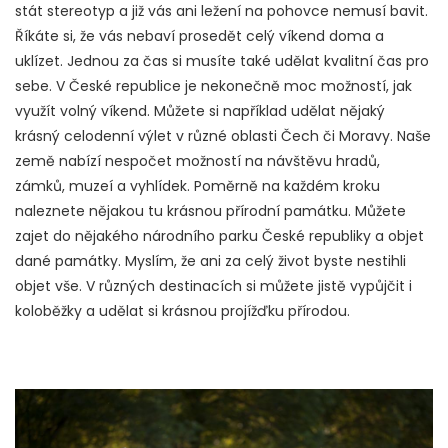
stát stereotyp a již vás ani ležení na pohovce nemusí bavit.
Říkáte si, že vás nebaví prosedět celý víkend doma a
uklízet. Jednou za čas si musíte také udělat kvalitní čas pro
sebe. V České republice je nekonečně moc možností, jak
využít volný víkend. Můžete si například udělat nějaký
krásný celodenní výlet v různé oblasti Čech či Moravy. Naše
země nabízí nespočet možností na návštěvu hradů,
zámků, muzeí a vyhlídek. Poměrně na každém kroku
naleznete nějakou tu krásnou přírodní památku. Můžete
zajet do nějakého národního parku České republiky a objet
dané památky. Myslím, že ani za celý život byste nestihli
objet vše. V různých destinacích si můžete jistě vypůjčit i
koloběžky a udělat si krásnou projížďku přírodou.