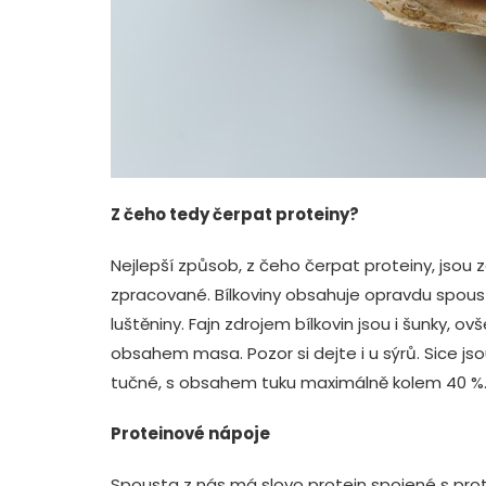
Z čeho tedy čerpat proteiny?
Nejlepší způsob, z čeho čerpat proteiny, jsou 
zpracované. Bílkoviny obsahuje opravdu spoustu 
luštěniny. Fajn zdrojem bílkovin jsou i šunky, 
obsahem masa. Pozor si dejte i u sýrů. Sice jso
tučné, s obsahem tuku maximálně kolem 40 %
Proteinové nápoje
Spousta z nás má slovo protein spojené s pro