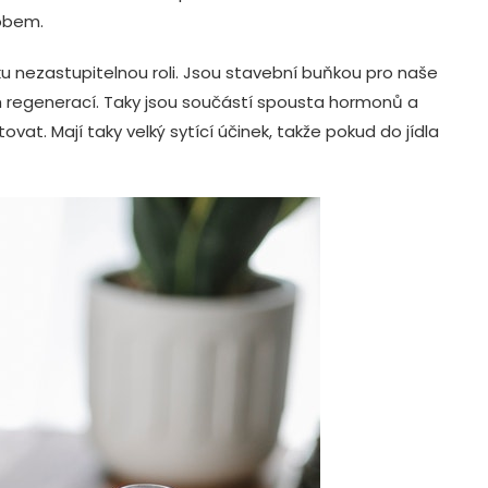
sobem.
íčku nezastupitelnou roli. Jsou stavební buňkou pro naše
h regenerací. Taky jsou součástí spousta hormonů a
at. Mají taky velký sytící účinek, takže pokud do jídla