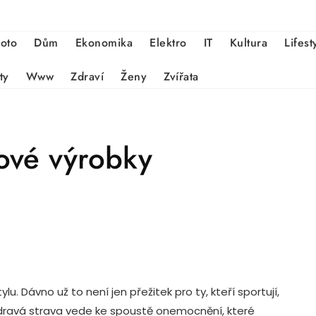
oto
Dům
Ekonomika
Elektro
IT
Kultura
Lifest
ty
Www
Zdraví
Ženy
Zvířata
nové výrobky
lu. Dávno už to není jen přežitek pro ty, kteří sportují,
zdravá strava vede ke spoustě onemocnění, které