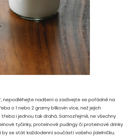
, nepodléhejte nadšení a zadívejte se pořádně na
řeba o 1 nebo 2 gramy bílkovin více, než jejich
e třeba i jednou tak drahá. Samozřejmě, ne všechny
inové tyčinky, proteinové pudingy či proteinové drinky
li by se stát každodenní součástí vašeho jídelníčku.