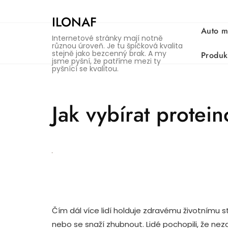
Skip
to
ILONAF
content
Auto m
Internetové stránky mají notně
různou úroveň. Je tu špičková kvalita
stejně jako bezcenný brak. A my
Produk
jsme pyšní, že patříme mezi ty
pyšnící se kvalitou.
Jak vybírat protei
Čím dál více lidí holduje zdravému životnímu sty
nebo se snaží zhubnout. Lidé pochopili, že ne