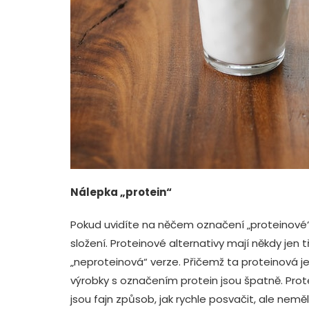
Nálepka „protein“
Pokud uvidíte na něčem označení „proteinové“
složení. Proteinové alternativy mají někdy jen t
„neproteinová“ verze. Přičemž ta proteinová j
výrobky s označením protein jsou špatně. Prote
jsou fajn způsob, jak rychle posvačit, ale nemě