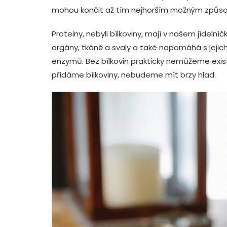
mohou končit až tím nejhorším možným způ
Proteiny, nebyli bílkoviny, mají v našem jídeln
orgány, tkáně a svaly a také napomáhá s jejic
enzymů. Bez bílkovin prakticky nemůžeme existov
přidáme bílkoviny, nebudeme mít brzy hlad.