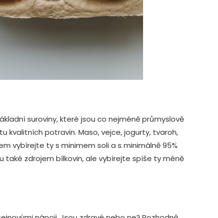
základní suroviny, které jsou co nejméně průmyslově
kvalitních potravin. Maso, vejce, jogurty, tvaroh,
ovšem vybírejte ty s minimem soli a s minimálně 95%
u také zdrojem bílkovin, ale vybírejte spíše ty méně
.
teinovými nápoji. Jsou zdravé nebo ne? Rozhodně