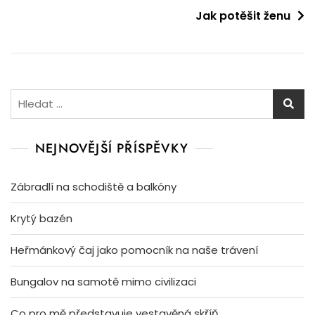
Jak potěšit ženu
příspěvek
Vyhledávání
NEJNOVĚJŠÍ PŘÍSPĚVKY
Zábradlí na schodiště a balkóny
Krytý bazén
Heřmánkový čaj jako pomocník na naše trávení
Bungalov na samotě mimo civilizaci
Co pro mě představuje vestavěná skříň