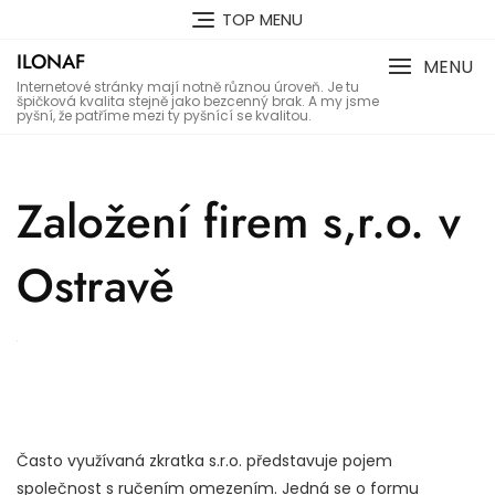
Skip
TOP MENU
to
ILONAF
content
MENU
Internetové stránky mají notně různou úroveň. Je tu
špičková kvalita stejně jako bezcenný brak. A my jsme
pyšní, že patříme mezi ty pyšnící se kvalitou.
Založení firem s,r.o. v
Ostravě
Často využívaná zkratka s.r.o. představuje pojem
společnost s ručením omezením. Jedná se o formu