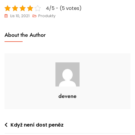
4/5 - (5 votes)
Lis 10, 2021
Produkty
About the Author
devene
Navigace
Když není dost peněz
pro