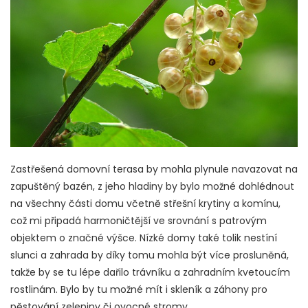
Zastřešená domovní terasa by mohla plynule navazovat na
zapuštěný bazén, z jeho hladiny by bylo možné dohlédnout
na všechny části domu včetně střešní krytiny a komínu,
což mi připadá harmoničtější ve srovnání s patrovým
objektem o značné výšce. Nízké domy také tolik nestíní
slunci a zahrada by díky tomu mohla být více prosluněná,
takže by se tu lépe dařilo trávníku a zahradním kvetoucím
rostlinám. Bylo by tu možné mít i skleník a záhony pro
pěstování zeleniny či ovocné stromy.