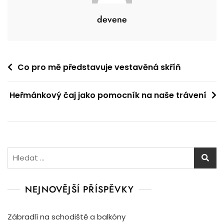
devene
Navigace
Co pro mě představuje vestavěná skříň
pro
Heřmánkový čaj jako pomocník na naše trávení
příspěvek
Vyhledávání
NEJNOVĚJŠÍ PŘÍSPĚVKY
Zábradlí na schodiště a balkóny