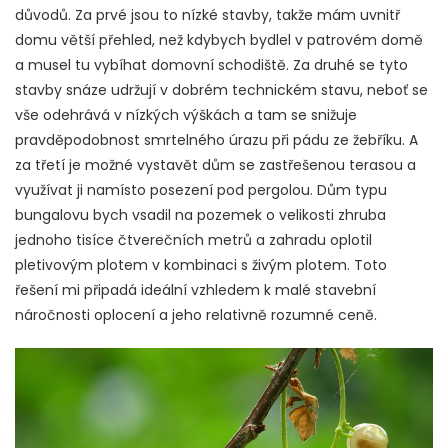
důvodů. Za prvé jsou to nízké stavby, takže mám uvnitř
domu větší přehled, než kdybych bydlel v patrovém domě
a musel tu vybíhat domovní schodiště. Za druhé se tyto
stavby snáze udržují v dobrém technickém stavu, neboť se
vše odehrává v nízkých výškách a tam se snižuje
pravděpodobnost smrtelného úrazu při pádu ze žebříku. A
za třetí je možné vystavět dům se zastřešenou terasou a
využívat ji namísto posezení pod pergolou.
Dům typu
bungalovu bych vsadil na pozemek o velikosti zhruba
jednoho tisíce čtverečních metrů a zahradu oplotil
pletivovým plotem v kombinaci s živým plotem. Toto
řešení mi připadá ideální vzhledem k malé stavební
náročnosti oplocení a jeho relativně rozumné ceně.