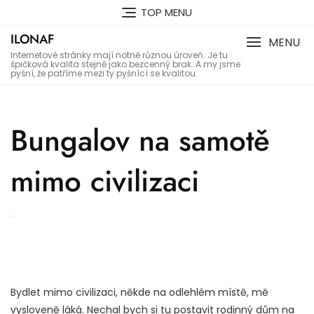
Skip
TOP MENU
to
ILONAF
content
MENU
Internetové stránky mají notně různou úroveň. Je tu
špičková kvalita stejně jako bezcenný brak. A my jsme
pyšní, že patříme mezi ty pyšnící se kvalitou.
Bungalov na samotě
mimo civilizaci
Bydlet mimo civilizaci, někde na odlehlém místě, mě
vysloveně láká. Nechal bych si tu postavit rodinný dům na