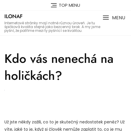
Skip
TOP MENU
to
ILONAF
content
MENU
Internetové stránky mají notně různou úroveň. Je tu
špičková kvalita stejně jako bezcenný brak. A my jsme
pyšní, že patříme mezi ty pyšnící se kvalitou.
Kdo vás nenechá na
holičkách?
Už jste někdy zažili, co to je skutečný nedostatek peněz? Už
víte, jaké to je, když si člověk nemůže zaplatit to, co je mu