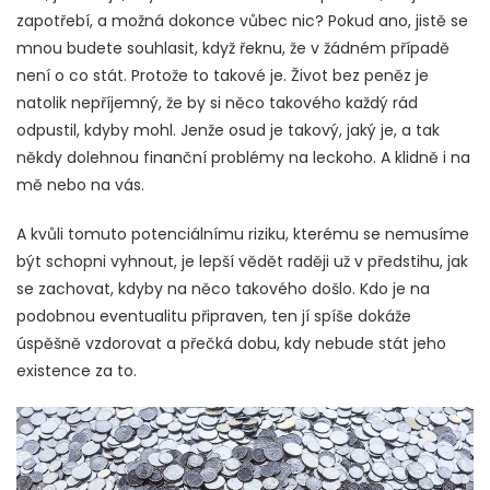
zapotřebí, a možná dokonce vůbec nic? Pokud ano, jistě se
mnou budete souhlasit, když řeknu, že v žádném případě
není o co stát. Protože to takové je. Život bez peněz je
natolik nepříjemný, že by si něco takového každý rád
odpustil, kdyby mohl. Jenže osud je takový, jaký je, a tak
někdy dolehnou finanční problémy na leckoho. A klidně i na
mě nebo na vás.
A kvůli tomuto potenciálnímu riziku, kterému se nemusíme
být schopni vyhnout, je lepší vědět raději už v předstihu, jak
se zachovat, kdyby na něco takového došlo. Kdo je na
podobnou eventualitu připraven, ten jí spíše dokáže
úspěšně vzdorovat a přečká dobu, kdy nebude stát jeho
existence za to.