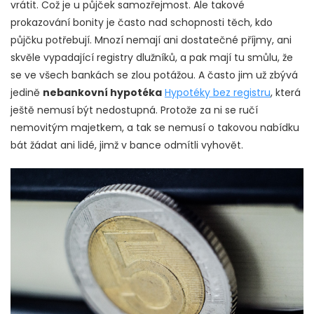
vrátit. Což je u půjček samozřejmost. Ale takové
prokazování bonity je často nad schopnosti těch, kdo
půjčku potřebují. Mnozí nemají ani dostatečné příjmy, ani
skvěle vypadající registry dlužníků, a pak mají tu smůlu, že
se ve všech bankách se zlou potážou. A často jim už zbývá
jedině
nebankovní hypotéka
Hypotéky bez registru
, která
ještě nemusí být nedostupná. Protože za ni se ručí
nemovitým majetkem, a tak se nemusí o takovou nabídku
bát žádat ani lidé, jimž v bance odmítli vyhovět.