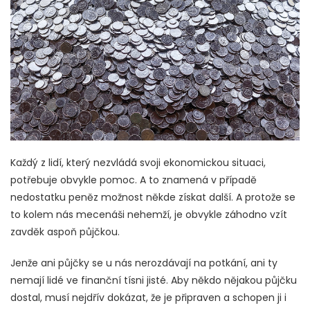
Každý z lidí, který nezvládá svoji ekonomickou situaci,
potřebuje obvykle pomoc. A to znamená v případě
nedostatku peněz možnost někde získat další. A protože se
to kolem nás mecenáši nehemží, je obvykle záhodno vzít
zavděk aspoň půjčkou.
Jenže ani půjčky se u nás nerozdávají na potkání, ani ty
nemají lidé ve finanční tísni jisté. Aby někdo nějakou půjčku
dostal, musí nejdřív dokázat, že je připraven a schopen ji i