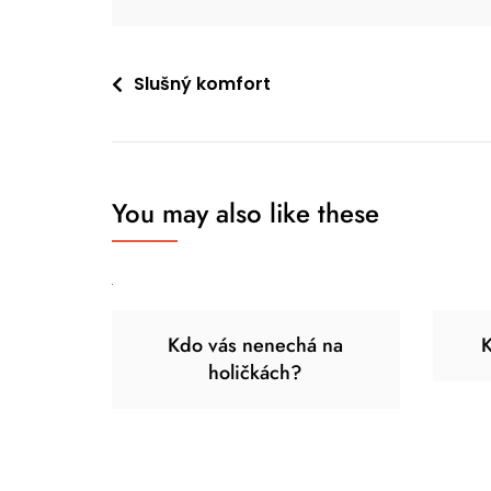
Navigace
Slušný komfort
pro
příspěvek
You may also like these
Kdo vás nenechá na
K
holičkách?