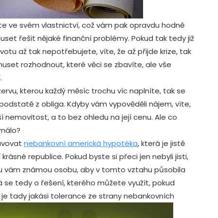
áte ve svém vlastnictví, což vám pak opravdu hodně
et řešit nějaké finanční problémy. Pokud tak tedy již
votu až tak nepotřebujete, víte, že až přijde krize, tak
uset rozhodnout, které věci se zbavíte, ale vše
.
ezervu, kterou každý měsíc trochu víc naplníte, tak se
é podstatě z obliga. Kdyby vám vypověděli nájem, víte,
 nemovitost, a to bez ohledu na její cenu. Ale co
 málo?
avovat
nebankovní americká hypotéka
, která je jistě
krásné republice. Pokud byste si přeci jen nebyli jisti,
ou vám známou osobu, aby v tomto vztahu působila
ná se tedy o řešení, kterého můžete využít, pokud
 je tady jakási tolerance ze strany nebankovních