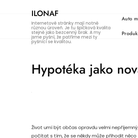
Skip
to
ILONAF
content
Auto m
Internetové stránky mají notně
různou úroveň. Je tu špičková kvalita
stejně jako bezcenný brak. A my
Produk
jsme pyšní, že patříme mezi ty
pyšnící se kvalitou.
Hypotéka jako nová
Život umí být občas opravdu velmi nepříjemný, 
počítat s tím, že se někdy může přihodit něco zl