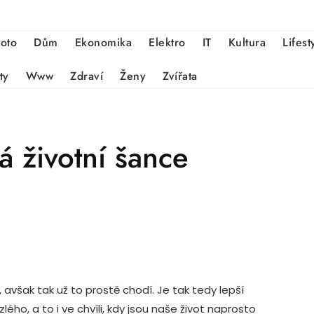
oto
Dům
Ekonomika
Elektro
IT
Kultura
Lifest
ty
Www
Zdraví
Ženy
Zvířata
 životní šance
avšak tak už to prostě chodí. Je tak tedy lepší
ého, a to i ve chvíli, kdy jsou naše život naprosto