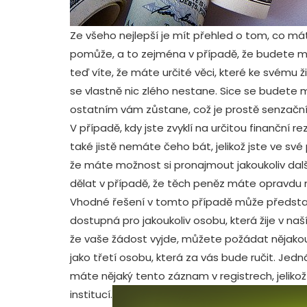
Ze všeho nejlepší je mít přehled o tom, co m
pomůže, a to zejména v případě, že budete mus
teď víte, že máte určité věci, které ke svému ži
se vlastně nic zlého nestane. Sice se budete m
ostatním vám zůstane, což je prostě senzační
V případě, kdy jste zvyklí na určitou finanční r
také jistě nemáte čeho bát, jelikož jste ve sv
že máte možnost si pronajmout jakoukoliv další
dělat v případě, že těch peněz máte opravdu
Vhodné řešení v tomto případě může předst
dostupná pro jakoukoliv osobu, která žije v naší 
že vaše žádost vyjde, můžete požádat nějak
jako třetí osobu, která za vás bude ručit. Jed
máte nějaký tento záznam v registrech, jelikož
institucí.