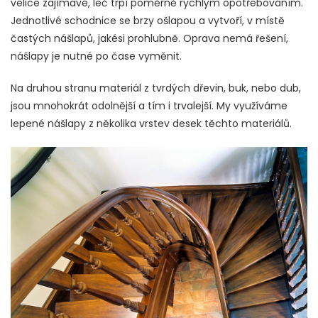
velice zajímavé, leč trpí poměrně rychlým opotřebováním.
Jednotlivé schodnice se brzy ošlapou a vytvoří, v místě
častých nášlapů, jakési prohlubně. Oprava nemá řešení,
nášlapy je nutné po čase vyměnit.
Na druhou stranu materiál z tvrdých dřevin, buk, nebo dub,
jsou mnohokrát odolnější a tím i trvalejší. My využíváme
lepené nášlapy z několika vrstev desek těchto materiálů.