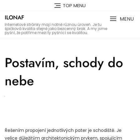
Skip
TOP MENU
to
ILONAF
content
MENU
Internetové stránky mají notně různou úroveň. Je tu
špičková kvalita stejně jako bezcenný brak. A my jsme
pyšní, že patříme mezi ty pyšnící se kvalitou.
Postavím, schody do
nebe
Řešením propojení jednotlivých pater je schodiště. Je
velice důležitým architektonickým prvkem, spojujícím