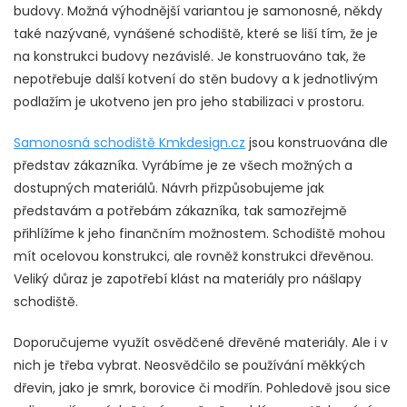
budovy. Možná výhodnější variantou je samonosné, někdy
také nazývané, vynášené schodiště, které se liší tím, že je
na konstrukci budovy nezávislé. Je konstruováno tak, že
nepotřebuje další kotvení do stěn budovy a k jednotlivým
podlažím je ukotveno jen pro jeho stabilizaci v prostoru.
Samonosná schodiště Kmkdesign.cz
jsou konstruována dle
představ zákazníka. Vyrábíme je ze všech možných a
dostupných materiálů. Návrh přizpůsobujeme jak
představám a potřebám zákazníka, tak samozřejmě
přihlížíme k jeho finančním možnostem. Schodiště mohou
mít ocelovou konstrukci, ale rovněž konstrukci dřevěnou.
Veliký důraz je zapotřebí klást na materiály pro nášlapy
schodiště.
Doporučujeme využít osvědčené dřevěné materiály. Ale i v
nich je třeba vybrat. Neosvědčilo se používání měkkých
dřevin, jako je smrk, borovice či modřín. Pohledově jsou sice