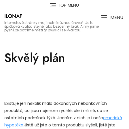
Skip
TOP MENU
to
ILONAF
content
MENU
Internetové stránky mají notně různou úroveň. Je tu
špičková kvalita stejně jako bezcenný brak. A my jsme
pyšní, že patříme mezi ty pyšnící se kvalitou.
Skvělý plán
Existuje jen několik málo dokonalých nebankovních
produktů, co jsou nejenom rychlé, ale i mírné, co se
ostatních podmínek týká. Jedním z nich je i naše
americká
hypotéka.
Jistě už jste o tomto produktu slyšeli, jistě jste