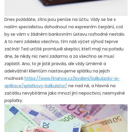
Dnes požádáte, zítra jsou peníze na účtu. Vždy se lze s
naším specialistou dohodnout na expresním čerpání, což
by se vám v žádném bankovním ústavu rozhodně nestalo.
A to není zdaleka všechno, tím náš výčet výhod teprve
začíná! Ted určitě promluvili skeptici, kteří mají na pořadu
dne, že nikdy nic není zadarmo a za všechno se musí
zaplatit. Ano, to je jistě pravda, ale vždy úměrně a
adekvátně! Klientům nastavujeme splátku na jejich
možnosti
https://www.finance.cz/bydleni/kalkulacky-a-
aplikace/splatkovy-kalkulator/
ne nad ně, a hlavně na
začátku nevybíráme jako mnozí jiní nepoctivci, nesmyslné
poplatky.