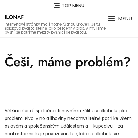
Skip
TOP MENU
to
ILONAF
content
MENU
Internetové stránky mají notně různou úroveň. Je tu
špičková kvalita stejně jako bezcenný brak. A my jsme
pyšní, že patříme mezi ty pyšnící se kvalitou.
Češi, máme problém?
Většina české společnosti nevnímá zálibu v alkoholu jako
problém. Pivo, víno a lihoviny neodmyslitelně patří ke všem
oslavám a společenským událostem a – kupodivu – za
nonkonformistu je považován ten, kdo se alkoholu ve