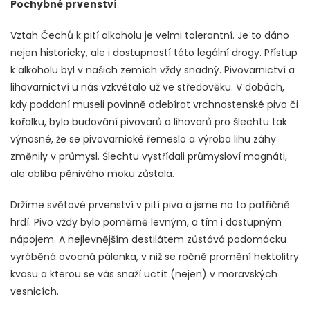
Pochybné prvenství
Vztah Čechů k pití alkoholu je velmi tolerantní. Je to dáno
nejen historicky, ale i dostupností této legální drogy. Přístup
k alkoholu byl v našich zemích vždy snadný. Pivovarnictví a
lihovarnictví u nás vzkvétalo už ve středověku. V dobách,
kdy poddaní museli povinně odebírat vrchnostenské pivo či
kořalku, bylo budování pivovarů a lihovarů pro šlechtu tak
výnosné, že se pivovarnické řemeslo a výroba lihu záhy
změnily v průmysl. Šlechtu vystřídali průmysloví magnáti,
ale obliba pěnivého moku zůstala.
Držíme světové prvenství v pití piva a jsme na to patřičně
hrdí. Pivo vždy bylo poměrně levným, a tím i dostupným
nápojem. A nejlevnějším destilátem zůstává podomácku
vyráběná ovocná pálenka, v niž se ročně promění hektolitry
kvasu a kterou se vás snaží uctít (nejen) v moravských
vesnicích.