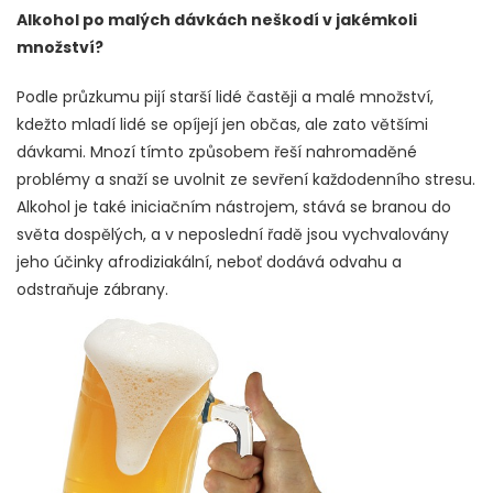
Alkohol po malých dávkách neškodí v jakémkoli
množství?
Podle průzkumu pijí starší lidé častěji a malé množství,
kdežto mladí lidé se opíjejí jen občas, ale zato většími
dávkami. Mnozí tímto způsobem řeší nahromaděné
problémy a snaží se uvolnit ze sevření každodenního stresu.
Alkohol je také iniciačním nástrojem, stává se branou do
světa dospělých, a v neposlední řadě jsou vychvalovány
jeho účinky afrodiziakální, neboť dodává odvahu a
odstraňuje zábrany.