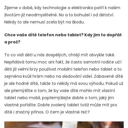
Žijeme v době, kdy technologie a elektronika patří k našim
životům již neodmyslitelně. No a to bohužel i od dětství.
Někdy to ale nemusí zcela být na škodu.
Chce vaše dítě telefon nebo tablet? Kdy jim to dopřát
a proč?
To co vidí děti u nás dospělých, chtějí mít obvykle také.
Nepřidává tomu moc ani fakt, že často samotní rodiče učí
děti již velmi brzy používat mobilní telefon nebo tablet a to
zejména kvůli hrám nebo na sledování videí. Zabavené dítě
je ale hodné dítě, takže to někdy má sovu výhodu. Pokud už
ale přemýšlíte o tom, že by vaše dítě mohlo mít vlastní
tablet nebo mobil, popřemýšlejte dobře o tom, jaký jim
vlastně pořídíte. Dobře zvolený tablet totiž může mít pro
dítě i značný přínos. O čem je vlastně řeč?