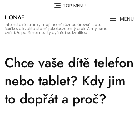
Skip
TOP MENU
to
ILONAF
content
MENU
Internetové stránky mají notně různou úroveň. Je tu
špičková kvalita stejně jako bezcenný brak. A my jsme
pyšní, že patříme mezi ty pyšnící se kvalitou.
Chce vaše dítě telefon
nebo tablet? Kdy jim
to dopřát a proč?