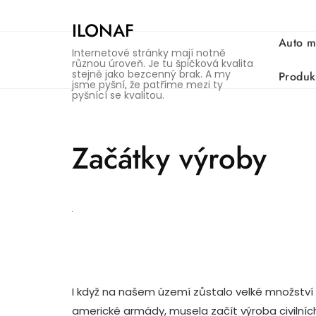
Skip
to
ILONAF
content
Auto m
Internetové stránky mají notně
různou úroveň. Je tu špičková kvalita
stejně jako bezcenný brak. A my
Produk
jsme pyšní, že patříme mezi ty
pyšnící se kvalitou.
Začátky výroby
I když na našem území zůstalo velké množství 
americké armády, musela začít výroba civilních