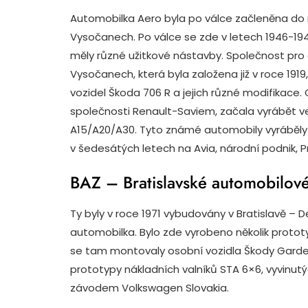
Automobilka Aero byla po válce začleněna do n
Vysočanech. Po válce se zde v letech 1946-194
měly různé užitkové nástavby. Společnost pro 
Vysočanech, která byla založena již v roce 191
vozidel Škoda 706 R a jejich různé modifikace.
společnosti Renault-Saviem, začala vyrábět ve
A15/A20/A30. Tyto známé automobily vyráběl
v šedesátých letech na Avia, národní podnik, 
BAZ – Bratislavské automobilov
Ty byly v roce 1971 vybudovány v Bratislavě – 
automobilka. Bylo zde vyrobeno několik protot
se tam montovaly osobní vozidla Škody Garde. 
prototypy nákladních valníků STA 6×6, vyvinutý
závodem Volkswagen Slovakia.