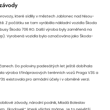
 závody
 provozy, které sídlily v městech Jablonec nad Nisou-
tě. Z počátku se tam vyráběla nákladní vozidla Škoda
busy Škoda 706 RO. Další výroba byly zaměřená na
yp). Vyrobená vozidla byla označována jako Škoda-
čanech. Do poloviny padesátých let ještě dobíhala
vala výroba třínápravových terénních vozů Praga V3S a
3S existovala pro armádní účely i v obrněné verzi.
ilové závody, národní podnik, Mladá Boleslav
cem
„škodovek“
, které všichni známe. Je to největší