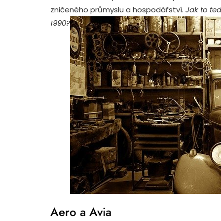
zničeného průmyslu a hospodářství.
Jak to te
1990?
Aero a Avia