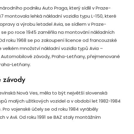
árodního podniku Auto Praga, který sídlil v Praze-
7 montovala lehká nákladní vozidla typu L-150, které
opravy a výrobu letadel Avia, se sídlem v Praze-
9, se po roce 1945 zaměřila na montování nákladních
 Od roku 1968 se po zakoupení licence od francouzské
 velkém množství nákladní vozidla typů Avia –
y Automobilové závody, Praha-Letňany, přejmenované
Praha-Letňany.
é závody
Devínská Nová Ves, měla to být největší slovenská
ypů malých užitkových vozidel a v období let 1982-1984
Pro vojenské účely se od roku 1984 vyráběly
ch v Avii. Od roku 1991 se BAZ staly montážním