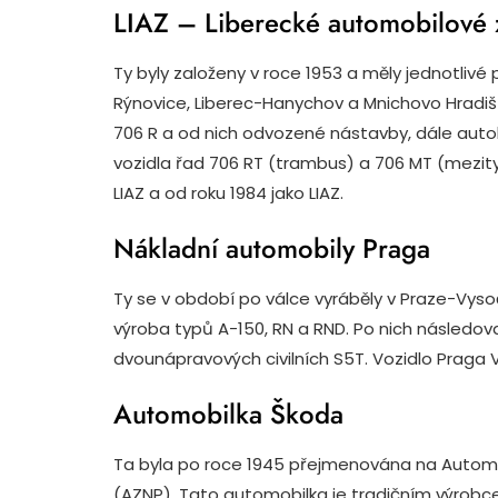
LIAZ – Liberecké automobilové
Ty byly založeny v roce 1953 a měly jednotlivé
Rýnovice, Liberec-Hanychov a Mnichovo Hradiš
706 R a od nich odvozené nástavby, dále auto
vozidla řad 706 RT (trambus) a 706 MT (mezit
LIAZ a od roku 1984 jako LIAZ.
Nákladní automobily Praga
Ty se v období po válce vyráběly v Praze-Vyso
výroba typů A-150, RN a RND. Po nich následo
dvounápravových civilních S5T. Vozidlo Praga V
Automobilka Škoda
Ta byla po roce 1945 přejmenována na Automob
(AZNP). Tato automobilka je tradičním výrob