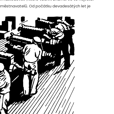
 zaměstnavatelů. Od počátku devadesátých let je