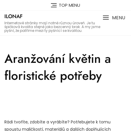
Skip
TOP MENU
to
ILONAF
content
MENU
Internetové stránky mají notně různou úroveň. Je tu
špičková kvalita stejně jako bezcenný brak. A my jsme
pyšní, že patříme mezi ty pyšnící se kvalitou.
Aranžování květin a
floristické potřeby
Rádi tvoříte, zdobíte a vyrábíte? Potřebujete k tomu
spoustu maličkostí, materiálů a dalších doplňujících