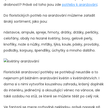
drobností? Právě od toho jsou zde
potřeby k aranžování
.
Do floristických potřeb na aranžování můžeme zařadit
široký sortiment, jako jsou:
nástavce, ampule, spreje, hmoty, drátky, držáky, perličky,
celofány, obaly na řezané květiny, boxy, gelové perly,
knoflíky, nože a nůžky, mřížky, lýka, koule, pásky, provázky,
podložky, korpusy, špendlíky, úchytky a mnoho dalšího.
Floristické aranžovací potřeby se potřebují neustále a to
nejenom při běžném aranžování květin v květinářstvích. I
doma si s nimi vytvoříte kouzelnou zahradu, krásný doplněk
do interiéru, jedinečný a okouzlující věnec na vánoce, ale
také ozdobu na stůl, ze které se můžete těšit po celý rok.
Ve fantazii se meze rozhodně nekladou, právě naopak při